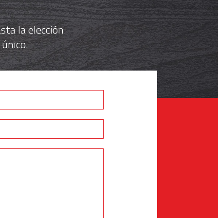
ta la elección
 único.