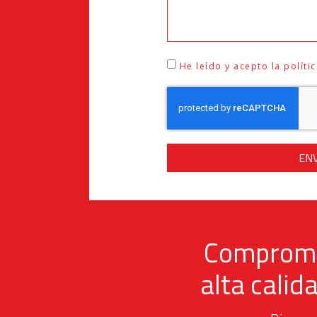
He leído y acepto la políti
EN
Compromet
alta calid