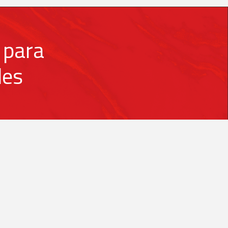
 para
des