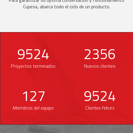
Para garantizar su óptima conservación y funcionamiento
Cupesa, abarca todo el ciclo de un producto.
9524
2356
Proyectos terminados
Nuevos clientes
127
9524
Miembros del equipo
Clientes felices