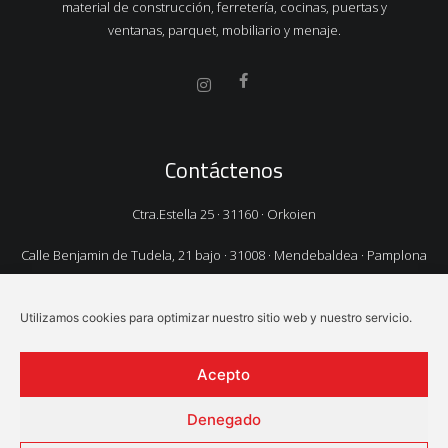
material de construcción, ferretería, cocinas, puertas y
ventanas, parquet, mobiliario y menaje.
Contáctenos
Ctra.Estella 25 · 31160 · Orkoien
Calle Benjamin de Tudela, 21 bajo · 31008 · Mendebaldea · Pamplona
TEL.
948 325 106
Utilizamos cookies para optimizar nuestro sitio web y nuestro servicio.
EMAIL:
cupesa@cupesa.com
Acepto
Denegado
© Cupesa · Desarrollado con
por
Goviwebs