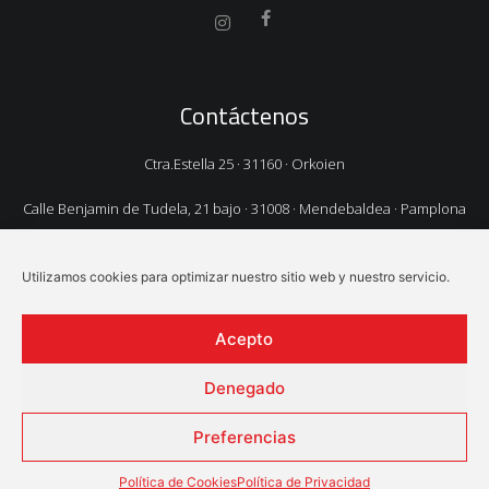
Contáctenos
Ctra.Estella 25 · 31160 · Orkoien
Calle Benjamin de Tudela, 21 bajo · 31008 · Mendebaldea · Pamplona
TEL.
948 325 106
Utilizamos cookies para optimizar nuestro sitio web y nuestro servicio.
EMAIL:
cupesa@cupesa.com
Acepto
Denegado
© Cupesa · Desarrollado con
por
Goviwebs
Preferencias
Aviso Legal
·
Política de privacidad
·
Política de privacidad
RRSS
·
Política de cookies
Política de Cookies
Política de Privacidad