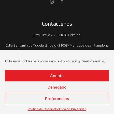
Contáctenos
Ctra.Estella 25 · 31160 · Orkoien
Calle Benjamin de Tudela, 21 bajo · 31008 · Mendebaldea · Pamplona
TEL.
948 325 106
Utilizamos cookies para optimizar nuestro sitio web y nuestro servicio.
EMAIL:
cupesa@cupesa.com
Acepto
Denegado
© Cupesa · Desarrollado con
por
Goviwebs
Preferencias
Aviso Legal
·
Política de privacidad
·
Política de privacidad
RRSS
·
Política de cookies
Política de Cookies
Política de Privacidad